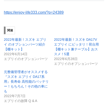
https://enjoy-life333.com/?p=24389
関連
2022年最新！スズキ エブリ
2022年最新！スズキ DA17V
イ のオプションパーツ紹介
エブリイ にピッタリ！荷台用
【棚キット】
【棚キット兼テーブル】おス
2022年6月14日
スメ！5選
エブリイのオプションパーツ
2022年6月28日
エブリイのオプションパーツ
元整備管理者がオススメする
『スズキ エブリイ DA17系
用』長寿命 高性能のバッテリ
ー！もちろん！その他の車に
も
2022年7月7日
エブリイの故障 Q & A