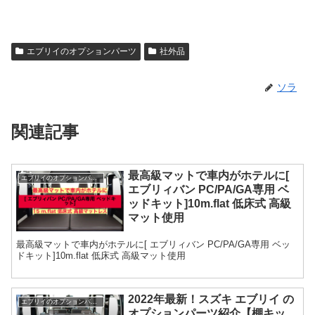
エブリイのオプションパーツ
社外品
ソラ
関連記事
最高級マットで車内がホテルに[
エブリイのオプションパーツ
エブリィバン PC/PA/GA専用 ベ
ッドキット]10m.flat 低床式 高級
マット使用
最高級マットで車内がホテルに[ エブリィバン PC/PA/GA専用 ベッ
ドキット]10m.flat 低床式 高級マット使用
2022年最新！スズキ エブリイ の
エブリイのオプションパーツ
オプションパーツ紹介【棚キッ