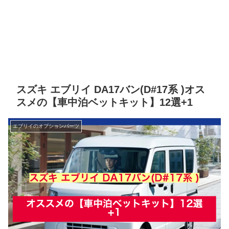
スズキ エブリイ DA17バン(D#17系 )オス
スメの【車中泊ベットキット】12選+1
エブリイのオプションパーツ