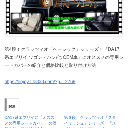
第4段！クラッツィオ「ベーシック」シリーズ！『DA17
系エブリイ ワゴン・バン/他 OEM車』にオススメの専用シ
ートカバーの紹介と価格比較と取り付け方法
https://enjoy-life333.com/?p=12768
関連
DA17系エブリイに「オスス
第３段！クラッツィオ「スタ
メの専用シートカバー」の価
イリッシュ」シリーズ！『ス