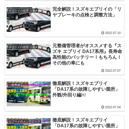
完全解説！スズキエブリイの「リ
エブリイの故障 Q & A
ヤブレーキの点検と調整方法」
2022.07.10
元整備管理者がオススメする『ス
エブリイの故障 Q & A
ズキ エブリイ DA17系用』長寿命
高性能のバッテリー！もちろん！
その他の車にも
2022.07.07
徹底解説！スズキエブリイ
一般整備
「DA17系の故障しやすい箇所」
外観/外回り編￼
2022.07.04
徹底解説！スズキエブリイ
エブリイのメンテナンス
「DA17系の故障しやすい箇所」