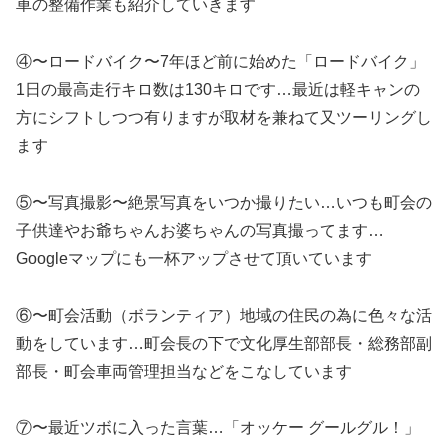
車の整備作業も紹介していきます
④〜ロードバイク〜7年ほど前に始めた「ロードバイク」
1日の最高走行キロ数は130キロです…最近は軽キャンの
方にシフトしつつ有りますが取材を兼ねて又ツーリングし
ます
⑤〜写真撮影〜絶景写真をいつか撮りたい…いつも町会の
子供達やお爺ちゃんお婆ちゃんの写真撮ってます…
Googleマップにも一杯アップさせて頂いています
⑥〜町会活動（ボランティア）地域の住民の為に色々な活
動をしています…町会長の下で文化厚生部部長・総務部副
部長・町会車両管理担当などをこなしています
⑦〜最近ツボに入った言葉…「オッケー グールグル！」