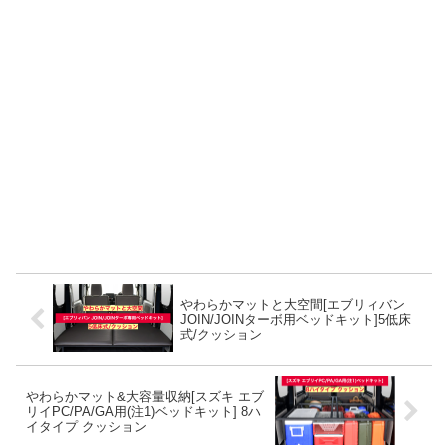
やわらかマットと大空間[エブリィバン
JOIN/JOINターボ用ベッドキット]5低床
式/クッション
やわらかマット&大容量収納[スズキ エブ
リイPC/PA/GA用(注1)ベッドキット] 8ハ
イタイプ クッション