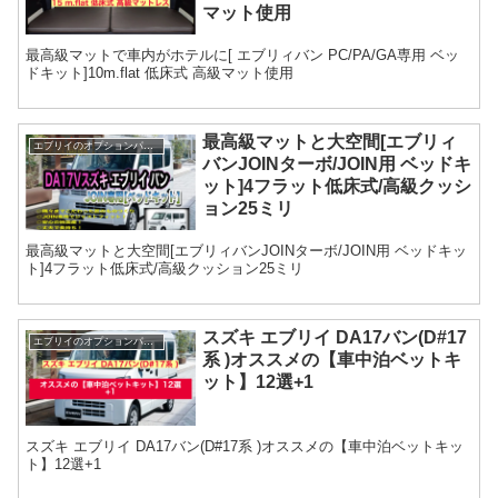
マット使用
最高級マットで車内がホテルに[ エブリィバン PC/PA/GA専用 ベッ
ドキット]10m.flat 低床式 高級マット使用
最高級マットと大空間[エブリィ
エブリイのオプションパーツ
バンJOINターボ/JOIN用 ベッドキ
ット]4フラット低床式/高級クッシ
ョン25ミリ
最高級マットと大空間[エブリィバンJOINターボ/JOIN用 ベッドキッ
ト]4フラット低床式/高級クッション25ミリ
スズキ エブリイ DA17バン(D#17
エブリイのオプションパーツ
系 )オススメの【車中泊ベットキ
ット】12選+1
スズキ エブリイ DA17バン(D#17系 )オススメの【車中泊ベットキッ
ト】12選+1