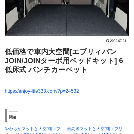
2022.07.21
低価格で車内大空間[エブリィバン
JOIN/JOINターボ用ベッドキット] 6
低床式 パンチカーペット
https://enjoy-life333.com/?p=24532
関連
やわらかマットと大空間[エブ
最高級マットと大空間[エブリ